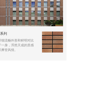
X系列
纤细流畅外形和鲜明对比
于一身，浑然天成的质感
织摩登风情。