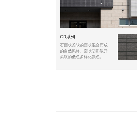
GR系列
石面状柔软的面状混合而成
的自然风格。面状阴影散开
柔软的低色多样化颜色。