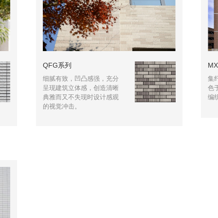
QFG系列
M
细腻有致，凹凸感强，充分
集
呈现建筑立体感，创造清晰
色
典雅而又不失现时设计感观
编
的视觉冲击。