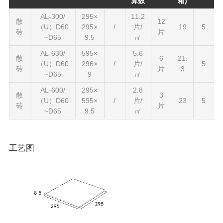
算数
箱)
AL-300/
295×
11.2
散
12
（U）D60
295×
/
片/
19
5
砖
片
~D65
9.5
㎡
AL-630/
595×
5.6
散
6
21.
（U）D60
296×
/
片/
5
砖
片
3
~D65
9
㎡
AL-600/
295×
2.8
散
3
（U）D60
595×
/
片/
23
5
砖
片
~D65
9.5
㎡
工艺图