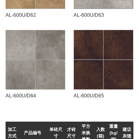
AL-600U/D62
AL-600U/D63
AL-600U/D64
AL-600U/D65
平方
重量
加工
单砖尺
才砖
入数
建议
产品编号
米换
(kg/
方式
寸
尺寸
(箱)
灰缝