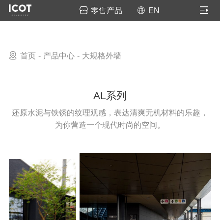
零售产品
EN
首页
产品中心
大规格外墙
AL系列
还原水泥与铁锈的纹理观感，表达清爽无机材料的乐趣，
为你营造一个现代时尚的空间。