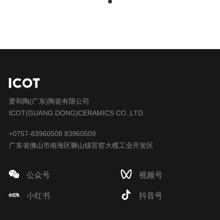
爱和陶(广东)陶瓷有限公司
ICOT(GUANG DONG)CERAMICS CO.,LTD.
+0757-83960508 83960509
广东省佛山市南海区狮山镇官窑大榄工业开发区
公众号
视频号
小红书
抖音号