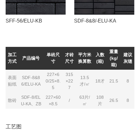
SFF-56/ELU-KB
SDF-8&8/-ELU-KA
重量
加工
单砖尺
才砖
平方米
入数
建议
产品编号
(kg/
方式
寸
尺寸
换算数
(箱)
灰缝
箱)
227×6
315
表面
SDF-8&8
13.5
0/25×8.
×22
18才
21.5
8
贴纸
6/ELU-KA
才/㎡
5
7
SDF-8/EL
227×60
63片/
108
散砖
/
26.5
8
U-KA、ZB
×8.5
㎡
片
工艺图