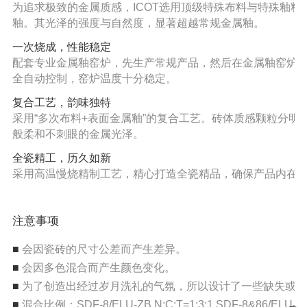
为追求极致的金属质感，ICOT选用顶级特殊布料与特殊釉
釉。其光泽的强度与自然度，显著超越常规金属釉。
一次烧成，性能稳定
配套专业金属釉窑炉，先生产常规产品，然后在金属釉窑炉
全自动控制，窑炉温度十分稳定。
复合工艺，韵味独特
采用“多次布料+表面金属釉”的复合工艺。砖体质感颗粒分
般柔和不刺眼的金属光泽。
全瓷精工，历久如新
采用高温慢烧精制工艺，精心打造全瓷精品，确保产品内在
注意事项
■
会因瓷砖的尺寸公差而产生差异。
■
会因多色混合而产生颜色变化。
■
为了创造出经过岁月洗礼的气氛，所以设计了一些缺失或不
■
混合比例：SDF-8/ELU-ZB,N:C:T=1:3:1 SDF-8&86/ELU-KA,