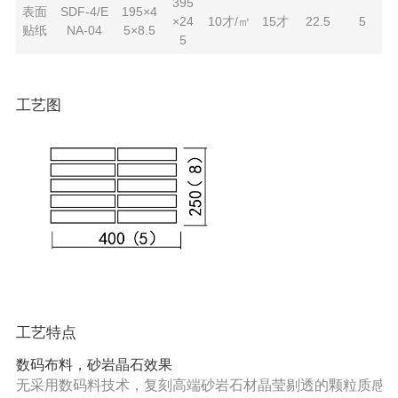
395
表面
SDF-4/E
195×4
×24
10才/㎡
15才
22.5
5
贴纸
NA-04
5×8.5
5
工艺图
工艺特点
数码布料，砂岩晶石效果
无采用数码料技术，复刻高端砂岩石材晶莹剔透的颗粒质感