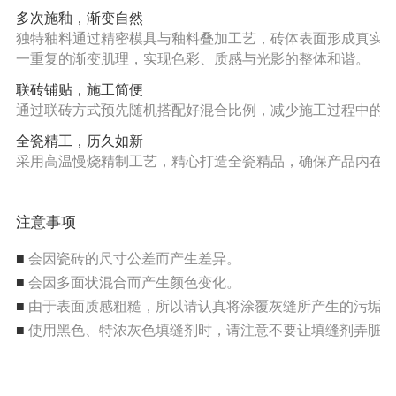
多次施釉，渐变自然
独特釉料通过精密模具与釉料叠加工艺，砖体表面形成真实
一重复的渐变肌理，实现色彩、质感与光影的整体和谐。
联砖铺贴，施工简便
通过联砖方式预先随机搭配好混合比例，减少施工过程中的
全瓷精工，历久如新
采用高温慢烧精制工艺，精心打造全瓷精品，确保产品内在
注意事项
■
会因瓷砖的尺寸公差而产生差异。
■
会因多面状混合而产生颜色变化。
■
由于表面质感粗糙，所以请认真将涂覆灰缝所产生的污垢清
■
使用黑色、特浓灰色填缝剂时，请注意不要让填缝剂弄脏砖