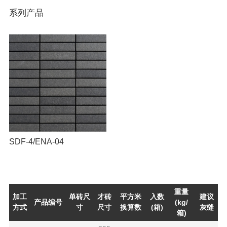
系列产品
SDF-4/ENA-04
重量
加工
单砖尺
才砖
平方米
入数
建议
产品编号
(kg/
方式
寸
尺寸
换算数
(箱)
灰缝
箱)