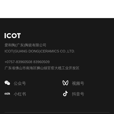
爱和陶(广东)陶瓷有限公司
ICOT(GUANG DONG)CERAMICS CO.,LTD.
+0757-83960508 83960509
广东省佛山市南海区狮山镇官窑大榄工业开发区
公众号
视频号
小红书
抖音号