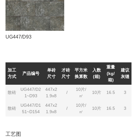
UG447/D93
重量
加工
单砖
才砖
平方米
入数
建议
产品编号
(kg/
方式
尺寸
尺寸
换算数
(箱)
灰缝
箱)
UG447/D2
447x2
10片/
散砖
/
10片
16.5
3
1~D93
1.9x8
㎡
UG447/D1
447x2
10片/
散砖
/
10片
16.5
3
51~D154
1.9x8
㎡
工艺图